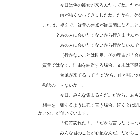
今日は例の彼女が来るんだってね。だから
雨が強くなってきましたね。だから、外出
これは、複文で、疑問の焦点が従属節になること
？あの人に会いたくないから行きませんか
あの人に会いたくないから行かないんで
（行かないことは既定。その理由が「会い
質問ではなく、理由を納得する場合。文末は下降
台風が来てるって？ だから、雨が強いの
勧誘の「～ないか」。
今日、みんな集まるんだ。だから、君も来
相手を非難するように強く言う場合。続く文は聞
か／の」が付いています。
「切符忘れた！」「だから言ったじゃないの
みんな君のことが心配なんだ。だからこうし