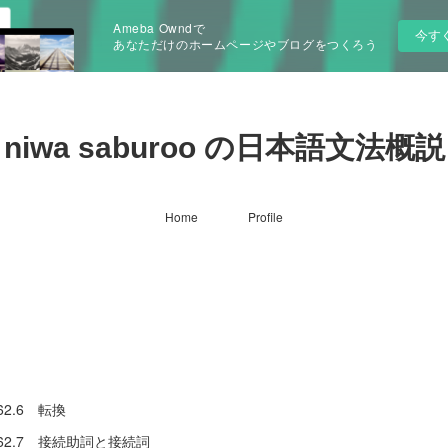
Ameba Owndで
今す
あなただけのホームページやブログをつくろう
niwa saburoo の日本語文法概説
Home
Profile
6 転換
7 接続助詞と接続詞