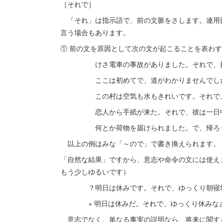
［それで］
「それ」は指示語で、前の文脈をさします。連用
言う場合もあります。
① 前の文を原因として次の文が起こることを表わ
けさ電車の事故がありました。それで、授
ここは初めてで、道がわかりませんでした。
この村は空気も水もきれいです。それで、
恋人から手紙が来た。それで、彼は一日中
何とか荷物を届けられました。で、帰ろうと
以上の例はみな「～ので」で書き換えられます。
「自然な結果」ですから、意志や命令の文には使え
もう少しゆるいです）
？明日は休みです。それで、ゆっくり朝寝坊
× 明日は休みだ。それで、ゆっくり休みなさ
意志でなく、単なる事実の説明なら、将来に関す