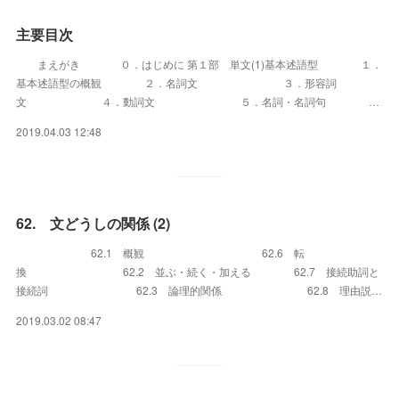
主要目次
まえがき ０．はじめに 第１部 単文(1)基本述語型 １．
基本述語型の概観 ２．名詞文 ３．形容詞
文 ４．動詞文 ５．名詞・名詞句 …
2019.04.03 12:48
62. 文どうしの関係 (2)
62.1 概観 62.6 転
換 62.2 並ぶ・続く・加える 62.7 接続助詞と
接続詞 62.3 論理的関係 62.8 理由説…
2019.03.02 08:47