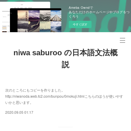
Ameba Owndで
あなただけのホームページやブログをつ
くろう
今すぐ試す
niwa saburoo の日本語文法概
説
次のところにもコピーを作りました。
http://niwanoda.web.fc2.com/bunpou/0mokuji.htmlこちらのほうが使いやす
いかと思います。
2020.09.05 01:17